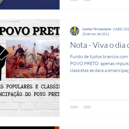
Gestão Tempestade - CAEQ 20
20 de nov. de 2021
Nota - Viva o dia
Fundo de tijolos brancos com
POVO PRETO: apenas impulsio
classistas se dara a emancipa