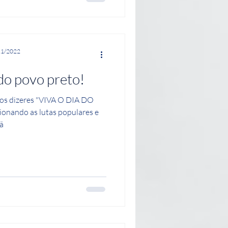
21/2022
 do povo preto!
 os dizeres "VIVA O DIA DO
nando as lutas populares e
çã