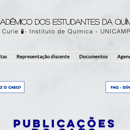
adêmico dos estudantes da quí
 Curie 🧪- Instituto de Química - UNICAM
tas
Representação discente
Documentos
Agen
AZ O CAEQ?
FAQ - DÚ
Publicações