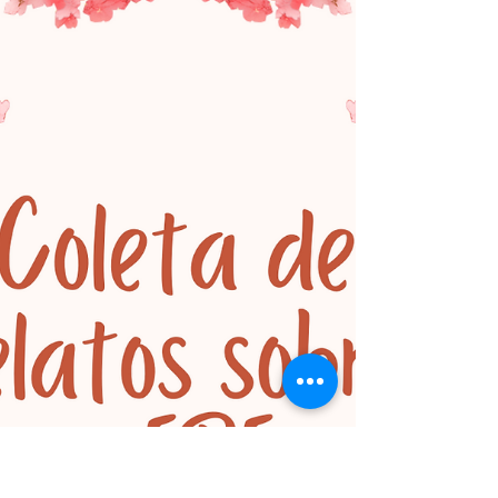
mercantilização do ensino na Unicamp,
explicitando aqui a atuaçãi da MetaRed,
Universia e Santander.