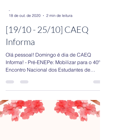
Pautas - 31º Reunião
Ordinária da Gestão Maré
Pautas para a 31ª RO da Gestão Maré, que
acontecerá dia 20/10, às 17:30.
-
18 de out. de 2020
2 min de leitura
[19/10 - 25/10] CAEQ
Informa
Olá pessoal! Domingo é dia de CAEQ
Informa! - Pré-ENEPe: Mobilizar para o 40º
Encontro Nacional dos Estudantes de
Pedagogia...