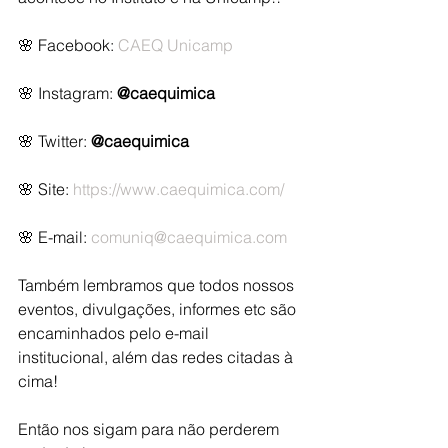
🌸 Facebook: 
CAEQ Unicamp
🌸 Instagram: 
@caequimica
🌸 Twitter: 
@caequimica
🌸 Site: 
https://www.caequimica.com/
🌸 E-mail: 
comuniq@caequimica.com
Também lembramos que todos nossos 
eventos, divulgações, informes etc são 
encaminhados pelo e-mail 
institucional, além das redes citadas à 
cima!
Então nos sigam para não perderem 