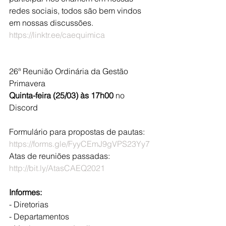
redes sociais, todos são bem vindos 
em nossas discussões. 
https://linktr.ee/caequimica
26ª Reunião Ordinária da Gestão 
Primavera
Quinta-feira (25/03) às 17h00
 no 
Discord
Formulário para propostas de pautas: 
https://forms.gle/FyyCEmJ9gVPS23Yy7
Atas de reuniões passadas: 
http://bit.ly/AtasCAEQ2021
Informes:
- Diretorias
- Departamentos