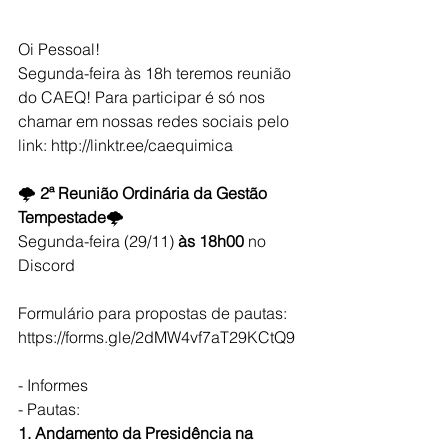
Oi Pessoal!
Segunda-feira às 18h teremos reunião 
do CAEQ! Para participar é só nos 
chamar em nossas redes sociais pelo 
link: http://linktr.ee/caequimica
🌩️
 2ª Reunião Ordinária da Gestão 
Tempestade
🌩️
Segunda-feira (29/11) 
às 18h00
 no 
Discord 
Formulário para propostas de pautas: 
https://forms.gle/2dMW4vf7aT29KCtQ9
- Informes 
- Pautas: 
1. Andamento da Presidência na 