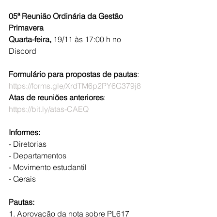
05ª Reunião Ordinária da Gestão 
Primavera
Quarta-feira, 
19/11 às 17:00 h no 
Discord
Formulário para propostas de pautas
: 
https://forms.gle/XrdTM6p2PY6G379j8
Atas de reuniões anteriores
: 
https://bit.ly/atas-CAEQ
Informes:
- Diretorias
- Departamentos
- Movimento estudantil
- Gerais
Pautas:
1. Aprovação da nota sobre PL617