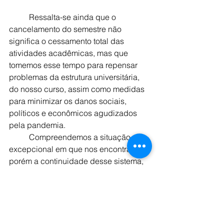
	Ressalta-se ainda que o 
cancelamento do semestre não 
significa o cessamento total das 
atividades acadêmicas, mas que 
tomemos esse tempo para repensar 
problemas da estrutura universitária, 
do nosso curso, assim como medidas 
para minimizar os danos sociais, 
políticos e econômicos agudizados 
pela pandemia.
	Compreendemos a situação 
excepcional em que nos encontramos, 
porém a continuidade desse sistema, 
não somente prejudica os estudantes 
em relação aos conteúdos aprendidos 
e desconsidera as realidades plurais 
em que este se encontram, mas 
também abre precedentes para uma 