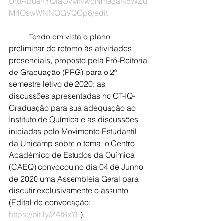
UI0AbuahYQlaOyMNwoNm93aN8WZu
M4OswWNNOGVQGp8/edit
	Tendo em vista o plano 
preliminar de retorno às atividades 
presenciais, proposto pela Pró-Reitoria 
de Graduação (PRG) para o 2º 
semestre letivo de 2020; as 
discussões apresentadas no GT-IQ-
Graduação para sua adequação ao 
Instituto de Química e as discussões 
iniciadas pelo Movimento Estudantil 
da Unicamp sobre o tema, o Centro 
Acadêmico de Estudos da Química 
(CAEQ) convocou no dia 04 de Junho 
de 2020 uma Assembleia Geral para 
discutir exclusivamente o assunto 
(Edital de convocação: 
https://bit.ly/2At8xYL
).