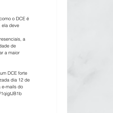
, como o DCE é 
 ela deve 
esenciais, a 
dade de 
ar a maior 
 um DCE forte 
zada dia 12 de 
 e-mails do 
e/1qigtJB1b