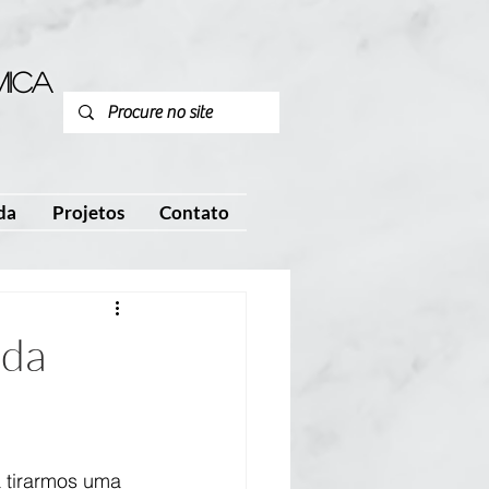
mica
P
da
Projetos
Contato
 da
 tirarmos uma 