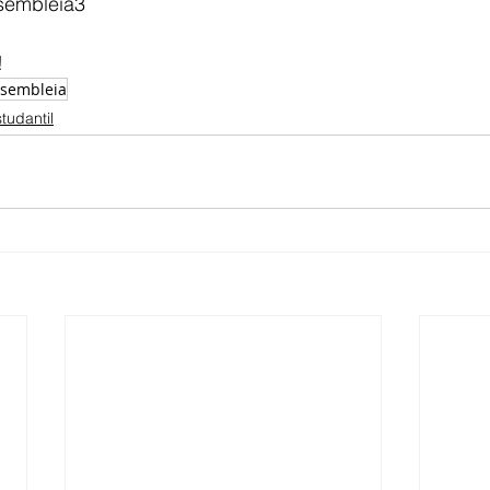
assembleia3
!
sembleia
tudantil