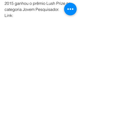
2015 ganhou o prêmio Lush Prize na 
categoria Jovem Pesquisador.
Link: 
https://open.spotify.com/episode/5JheJ
hON9FR4utgk3oroUq?si=af6-
t4ebTduWcHHwCkj0gQ
CAEQ Informa
CAEQ Sugere
Ver tudo
Posts recentes