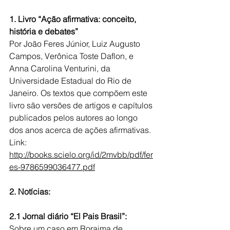
1. Livro “Ação afirmativa: conceito, 
história e debates” 
Por João Feres Júnior, Luiz Augusto 
Campos, Verônica Toste Daflon, e 
Anna Carolina Venturini, da 
Universidade Estadual do Rio de 
Janeiro. Os textos que compõem este 
livro são versões de artigos e capítulos 
publicados pelos autores ao longo 
dos anos acerca de ações afirmativas.
Link: 
http://books.scielo.org/id/2mvbb/pdf/fer
es-9786599036477.pdf
2. Notícias:
2.1 Jornal diário “El Pais Brasil”:
Sobre um caso em Roraima de 