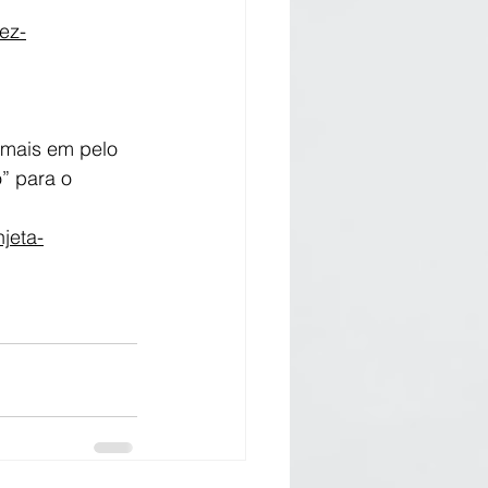
dez-
imais em pelo 
” para o 
jeta-