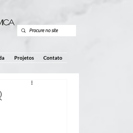
mica
P
da
Projetos
Contato
Q