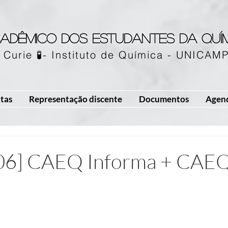
adêmico dos estudantes da quí
 Curie 🧪- Instituto de Química - UNICAM
tas
Representação discente
Documentos
Agen
/06] CAEQ Informa + CAE