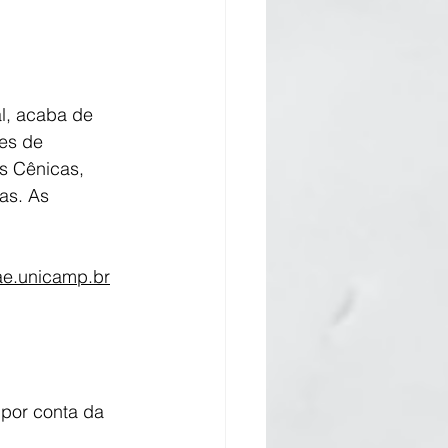
l, acaba de 
tes de 
s Cênicas, 
as. As 
ae.unicamp.br
por conta da 