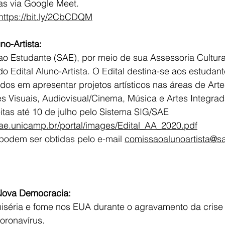
as via Google Meet.
https://bit.ly/2CbCDQM
no-Artista: 
ao Estudante (SAE), por meio de sua Assessoria Cultura
do Edital Aluno-Artista. O Edital destina-se aos estudan
os em apresentar projetos artísticos nas áreas de Arte
es Visuais, Audiovisual/Cinema, Música e Artes Integrad
itas até 10 de julho pelo Sistema SIG/SAE 
sae.unicamp.br/portal/images/Edital_AA_2020.pdf
podem ser obtidas pelo e-mail 
comissaoalunoartista@s
 Nova Democracia: 
séria e fome nos EUA durante o agravamento da crise 
oronavírus.