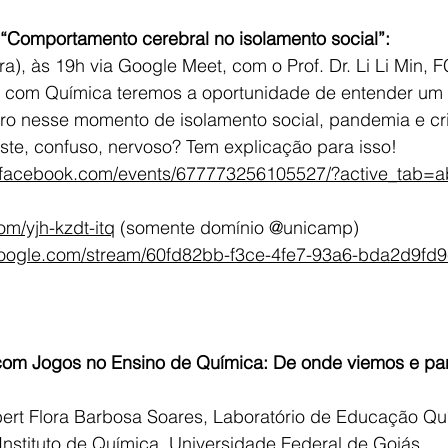
“Comportamento cerebral no isolamento social”:
ira), às 19h via Google Meet, com o Prof. Dr. Li Li Min
 com Química teremos a oportunidade de entender um
ro nesse momento de isolamento social, pandemia e cri
triste, confuso, nervoso? Tem explicação para isso!
.facebook.com/events/677773256105527/?active_tab=a
om/yjh-kzdt-itq
 (somente domínio @unicamp)
.google.com/stream/60fd82bb-f3ce-4fe7-93a6-bda2d9fd
 
com Jogos no Ensino de Química: De onde viemos e pa
rbert Flora Barbosa Soares, Laboratório de Educação Qu
Instituto de Química, Universidade Federal de Goiás.