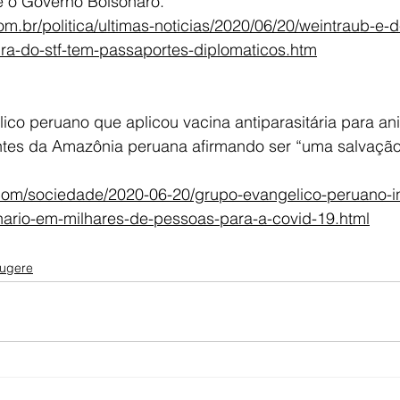
e o Governo Bolsonaro.
com.br/politica/ultimas-noticias/2020/06/20/weintraub-e-
ra-do-stf-tem-passaportes-diplomaticos.htm
ico peruano que aplicou vacina antiparasitária para an
tes da Amazônia peruana afirmando ser “uma salvação
s.com/sociedade/2020-06-20/grupo-evangelico-peruano-in
ario-em-milhares-de-pessoas-para-a-covid-19.html
ugere