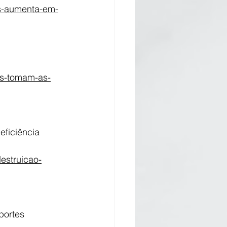
as-aumenta-em-
as-tomam-as-
ficiência 
destruicao-
portes 