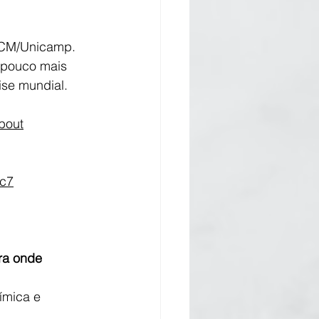
, FCM/Unicamp.
 pouco mais 
se mundial. 
bout
9c7
ra onde 
ímica e 