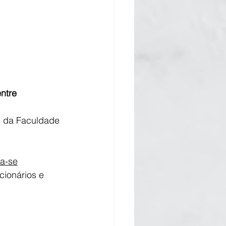
ntre 
li da Faculdade 
va-se
cionários e 