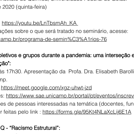
 2020 (quinta-feira)
 
https://youtu.be/LnTbsmAh_KA 
ações sobre o que será tratado no seminário, acesse: 
icamp.br/programa-de-semin%C3%A1rios-76
oletivos e grupos durante a pandemia: uma interseção e
ção":
às 17h30. Apresentação da  Profa. Dra. Elisabeth Barol
mp. 
 
https://meet.google.com/xgz-uhwt-jzd
s: 
https://www.sae.unicamp.br/portal/pt/eventos/inscre
ões de pessoas interessadas na temática (docentes, fun
feitas pelo link : 
https://forms.gle/95Kt4NLaXcLij6E1A
Q - “Racismo Estrutural”: