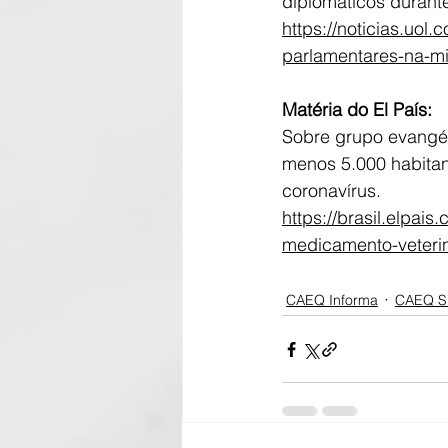
diplomáticos durant
https://noticias.uol.
parlamentares-na-mi
Matéria do El País:
Sobre grupo evangél
menos 5.000 habitan
coronavírus.
https://brasil.elpai
medicamento-veterin
CAEQ Informa
CAEQ S