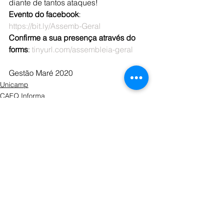
diante de tantos ataques!
Evento do facebook
: 
https://bit.ly/Assemb-Geral
Confirme a sua presença através do 
forms
: 
tinyurl.com/assembleia-geral
Gestão Maré 2020
Unicamp
CAEQ Informa
Ver tudo
Posts recentes