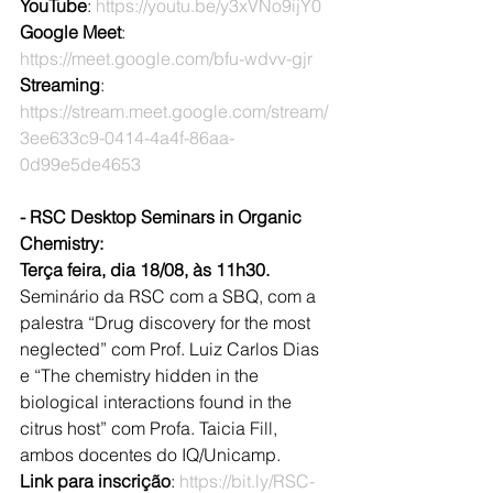
YouTube
: 
https://youtu.be/y3xVNo9ijY0
Google Meet
: 
https://meet.google.com/bfu-wdvv-gjr
Streaming
: 
https://stream.meet.google.com/stream/
3ee633c9-0414-4a4f-86aa-
0d99e5de4653
- RSC Desktop Seminars in Organic 
Chemistry:
Terça feira, dia 18/08, às 11h30.
Seminário da RSC com a SBQ, com a 
palestra “Drug discovery for the most 
neglected” com Prof. Luiz Carlos Dias 
e “The chemistry hidden in the 
biological interactions found in the 
citrus host” com Profa. Taicia Fill, 
ambos docentes do IQ/Unicamp.
Link para inscrição
: 
https://bit.ly/RSC-