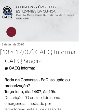
Centro acadêmico dos
estudantes da química
Gestão Marie Curie 🧪- Instituto de Química -
UNICAMP
13 de jul. de 2020
[13 a 17/07] CAEQ Informa
+ CAEQ Sugere
◉ CAEQ Informa:
Roda de Conversa - EaD: solução ou 
precarização?
Terça-feira, dia 14/07, às 19h.
Descrição: “
O ensino tido como 
emergencial, mediado por 
tecnologias, está a um passo da 