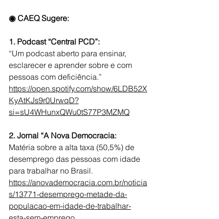
◉ CAEQ Sugere:
1. Podcast “Central PCD”:
“Um podcast aberto para ensinar, 
esclarecer e aprender sobre e com 
pessoas com deficiência.”
https://open.spotify.com/show/6LDB52X
KyAtKJs9r0UrwqD?
si=sU4WHunxQWu0tS77P3MZMQ
2. Jornal “A Nova Democracia: 
Matéria sobre a alta taxa (50,5%) de 
desemprego das pessoas com idade 
para trabalhar no Brasil.
https://anovademocracia.com.br/noticia
s/13771-desemprego-metade-da-
populacao-em-idade-de-trabalhar-
esta-sem-emprego