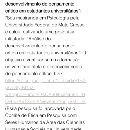
desenvolvimento de pensamento 
crítico em estudantes universitários”:
“Sou mestranda em Psicologia pela 
Universidade Federal de Mato Grosso 
e estou realizando uma pesquisa 
intitulada: “Análise do 
desenvolvimento de pensamento 
crítico em estudantes universitários”. O 
objetivo é verificar como a formação 
universitária afeta o desenvolvimento 
de pensamento crítico. Link: 
https://docs.google.com/forms/d/e/1FAI
pQLSfytBH5z-
wXhg6otEemd2OAQA90i9xzmmE5UH
Qv6exA9TXmLA/viewform?usp=sf_link
(Essa pesquisa foi aprovada pelo 
Comitê de Ética em Pesquisa com 
Seres Humanos da Área das Ciências 
Humanas e Sociais da Universidade 