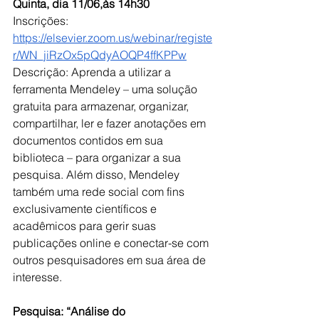
Quinta, dia 11/06,às 14h30
Inscrições: 
https://elsevier.zoom.us/webinar/registe
r/WN_jiRzOx5pQdyAOQP4ffKPPw
Descrição: Aprenda a utilizar a 
ferramenta Mendeley – uma solução 
gratuita para armazenar, organizar, 
compartilhar, ler e fazer anotações em 
documentos contidos em sua 
biblioteca – para organizar a sua 
pesquisa. Além disso, Mendeley 
também uma rede social com fins 
exclusivamente científicos e 
acadêmicos para gerir suas 
publicações online e conectar-se com 
outros pesquisadores em sua área de 
interesse.
Pesquisa: 
“Análise do 