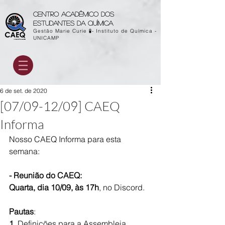
Centro acadêmico dos
estudantes da química
Gestão Marie Curie 🧪- Instituto de Química -
UNICAMP
6 de set. de 2020
[07/09-12/09] CAEQ
Informa
Nosso CAEQ Informa para esta 
semana:
- 
Reunião do CAEQ:
Quarta, dia 10/09, às 17h
, no Discord.
Pautas
:
1.
 Definições para a Assembleia