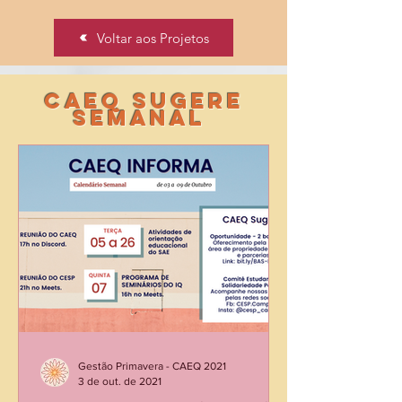
Voltar aos Projetos
CAEQ Sugere
Semanal
Gestão Primavera - CAEQ 2021
3 de out. de 2021